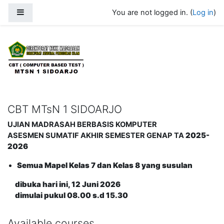
Skip to main content
Side panel
You are not logged in. (
Log in
)
CBT MTsN 1 Sidoarjo
CBT MTsN 1 SIDOARJO
UJIAN MADRASAH BERBASIS KOMPUTER
2025-
ASESMEN SUMATIF AKHIR SEMESTER GENAP TA
2026
Semua Mapel Kelas 7 dan Kelas 8 yang susulan
dibuka hari ini, 12 Juni 2026
dimulai pukul 08.00 s.d 15.30
Available courses